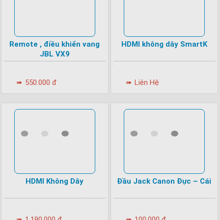
Remote , điều khiển vang
HDMI không dây SmartK
JBL VX9
•
•
➠
550.000 đ
➠
Liên Hệ
HDMI Không Dây
Đầu Jack Canon Đực – Cái
•
•
➠
1.190.000 đ
➠
100.000 đ