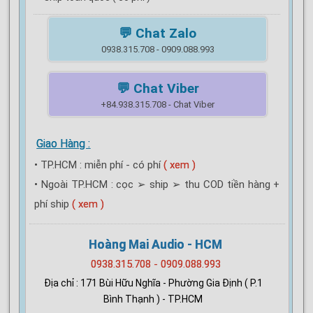
💬 Chat Zalo
0938.315.708 - 0909.088.993
💬 Chat Viber
+84.938.315.708 - Chat Viber
Giao Hàng :
• TP.HCM : miễn phí - có phí
( xem )
• Ngoài TP.HCM : cọc ➢ ship ➢ thu COD tiền hàng +
phí ship
( xem )
Hoàng Mai Audio - HCM
0938.315.708 - 0909.088.993
Địa chỉ : 171 Bùi Hữu Nghĩa - Phường Gia Định ( P.1
Bình Thạnh ) - TP.HCM