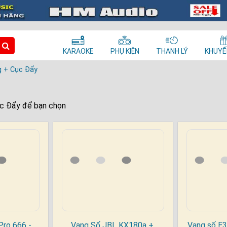
KARAOKE
PHỤ KIỆN
THANH LÝ
KHUYẾ
g + Cục Đẩy
ục Đẩy để bạn chọn
ro 666 -
Vang Số JBL KX180a +
Vang số E3