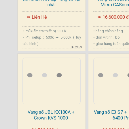
nhà
Micro CASoun
.
.
Liên Hệ
16.600.000 đ
➠
➠
• Phí kiểm tra thiết bị : 300k
• hàng chính hãng
• Phí setup : 500k ➠ 5.000k ( tùy
• đơn vị tính : bộ
cấu hình )
• giao hàng toàn quố
2459
Vang số JBL KX180A +
Vang số E3 S7 +
Crown KVS 1000
6400 Pr
.
.