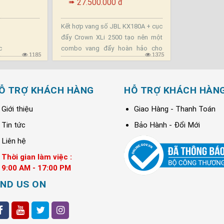
27.500.000 đ
➠
Kết hợp vang số JBL KX180A + cục
đẩy Crown XLi 2500 tạo nên một
c
combo vang đẩy hoàn hảo cho
1185
1375
dàn karaoke gia đình và phòng giải
trí vip .
Ỗ TRỢ KHÁCH HÀNG
HỖ TRỢ KHÁCH HÀN
Giới thiệu
Giao Hàng - Thanh Toán
Tin tức
Bảo Hành - Đổi Mới
Liên hệ
Thời gian làm việc :
9:00 AM - 17:00 PM
IND US ON