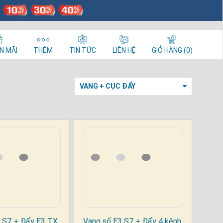
N MÃI
THÊM
TIN TỨC
LIÊN HỆ
GIỎ HÀNG (0)
VANG + CỤC ĐẨY
 S7 + Đẩy E3 TX
Vang số E3 S7 + Đẩy 4 kênh