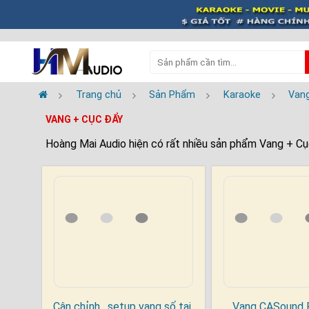
Trang chủ
Sản Phẩm
Karaoke
Van
VANG + CỤC ĐẨY
Hoàng Mai Audio hiện có rất nhiều sản phẩm Vang + C
Cân chỉnh , setup vang số tại
Vang CASound P