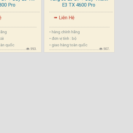
800 Pro
E3 TX 4600 Pro
.
ệ
Liên Hệ
➠
 hãng
• hàng chính hãng
 cái
• đơn vị tính : bộ
oàn quốc
• giao hàng toàn quốc
993
907