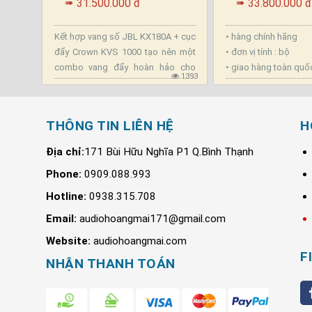
31.500.000 đ
33.800.000 đ
➠
➠
Kết hợp vang số JBL KX180A + cục
• hàng chính hãng
đẩy Crown KVS 1000 tạo nên một
• đơn vị tính : bộ
combo vang đẩy hoàn hảo cho
• giao hàng toàn quố
1393
dàn karaoke gia đình và phòng giải
trí vip .
THÔNG TIN LIÊN HỆ
H
Địa chỉ:
171 Bùi Hữu Nghĩa P1 Q.Bình Thạnh
Phone:
0909.088.993
Hotline:
0938.315.708
Email:
audiohoangmai171@gmail.com
Website:
audiohoangmai.com
F
NHẬN THANH TOÁN