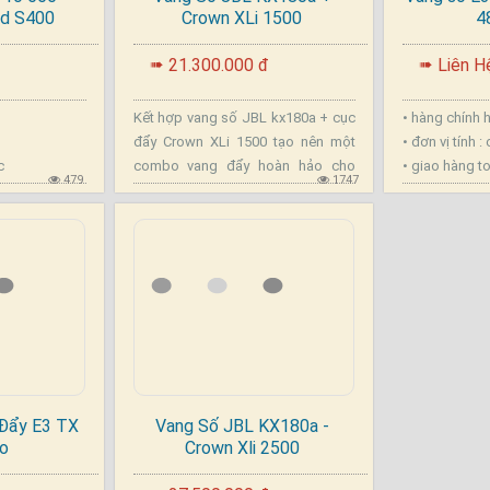
d S400
Crown XLi 1500
4
.
.
21.300.000 đ
Liên H
➠
➠
Kết hợp vang số JBL kx180a + cục
• hàng chính
đẩy Crown XLi 1500 tạo nên một
• đơn vị tính :
c
combo vang đẩy hoàn hảo cho
• giao hàng t
479
1747
dàn karaoke gia đình và phòng giải
trí vip .
 Đẩy E3 TX
Vang Số JBL KX180a -
o
Crown Xli 2500
.