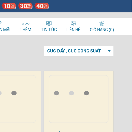
N MÃI
THÊM
TIN TỨC
LIÊN HỆ
GIỎ HÀNG (0)
CỤC ĐẨY , CỤC CÔNG SUẤT