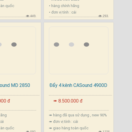
oàn quốc
• hàng chính hãng
• đơn vị tính : cái
449
293
ound MD 2850
Đẩy 4 kênh CASound 4900D
.
000 đ
8.500.000 đ
➠
hãng
➠ hàng đã qua sử dụng , new 90%
cái
➠ đơn vị tính : cái
oàn quốc
➠ giao hàng toàn quốc
592
1225