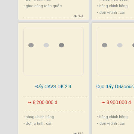
• giao hàng toàn quốc
• hàng chính hãng
• đơn vị tính : cái
374
Đẩy CAVS DK 2.9
Cục đẩy DBacous
.
.
8.200.000 đ
8.900.000 đ
➠
➠
• hàng chính hãng
• hàng chính hãng
• đơn vị tính : cái
• đơn vị tính : cái
512