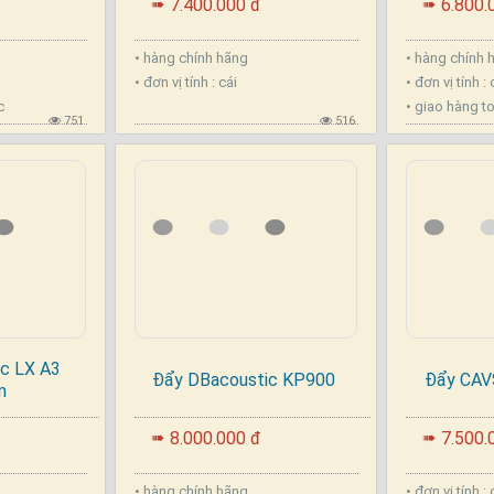
7.400.000 đ
6.800.
➠
➠
• hàng chính hãng
• hàng chính 
• đơn vị tính : cái
• đơn vị tính : 
c
• giao hàng t
751
516
c LX A3
Đẩy DBacoustic KP900
Đẩy CAV
m
.
.
8.000.000 đ
7.500.
➠
➠
• hàng chính hãng
• đơn vị tính :