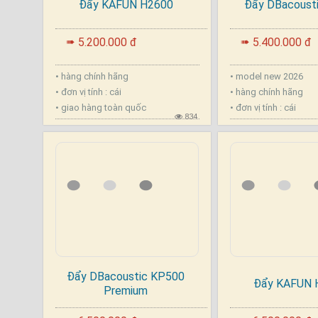
Đẩy KAFUN H2600
Đẩy DBacousti
.
.
5.200.000 đ
5.400.000 đ
➠
➠
• hàng chính hãng
• model new 2026
• đơn vị tính : cái
• hàng chính hãng
• giao hàng toàn quốc
• đơn vị tính : cái
834
Đẩy DBacoustic KP500
Đẩy KAFUN 
Premium
.
.