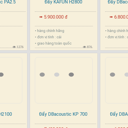
c PA2.5
Đẩy KAFUN H2800
Đẩy DBaco
.
.
5.900.000 đ
6.800.
➠
➠
• hàng chính hãng
• hàng chính
• đơn vị tính : cái
• đơn vị tính :
• giao hàng toàn quốc
1276
876
H2100
Đẩy DBacoustic KP 700
Đẩy DBA
.
.