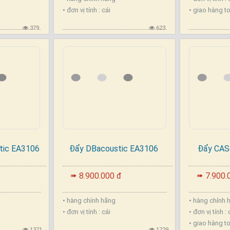
• đơn vị tính : cái
• giao hàng t
379
623
tic EA3106
Đẩy DBacoustic EA3106
Đẩy CAS
.
.
8.900.000 đ
7.900.
➠
➠
• hàng chính hãng
• hàng chính 
• đơn vị tính : cái
• đơn vị tính : 
• giao hàng t
1371
1729