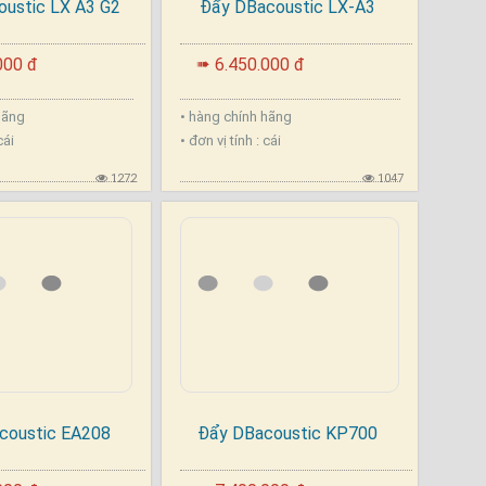
ustic LX A3 G2
Đẩy DBacoustic LX-A3
.
000 đ
6.450.000 đ
➠
 hãng
• hàng chính hãng
 cái
• đơn vị tính : cái
1272
1047
coustic EA208
Đẩy DBacoustic KP700
.