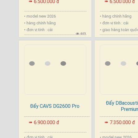
6.500.000 đ
6.500.000 đ
➠
➠
• model new 2026
• hàng chính hãng
• hàng chính hãng
• đơn vị tính : cái
• đơn vị tính : cái
• giao hàng toàn quố
449
Đẩy DBacousti
Đẩy CAVS DG2600 Pro
Premiu
.
.
6.900.000 đ
7.350.000 đ
➠
➠
• đơn vị tính : cái
• model new 2026