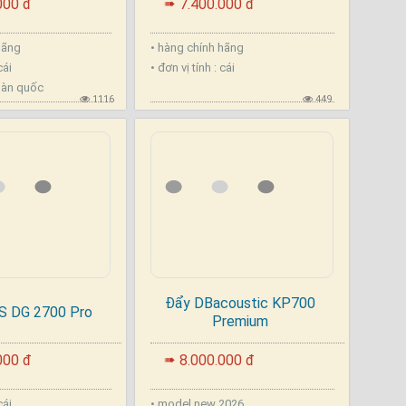
000 đ
7.400.000 đ
➠
hãng
• hàng chính hãng
cái
• đơn vị tính : cái
oàn quốc
1116
449
Đẩy DBacoustic KP700
S DG 2700 Pro
Premium
.
000 đ
8.000.000 đ
➠
 cái
• model new 2026