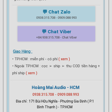
💬 Chat Zalo
0938.315.708 - 0909.088.993
💬 Chat Viber
+84.938.315.708 - Chat Viber
Giao Hàng :
• TP.HCM : miễn phí - có phí
( xem )
• Ngoài TP.HCM : cọc ➢ ship ➢ thu COD tiền hàng +
phí ship
( xem )
Hoàng Mai Audio - HCM
0938.315.708 - 0909.088.993
Địa chỉ : 171 Bùi Hữu Nghĩa - Phường Gia Định ( P.1
Bình Thạnh ) - TP.HCM