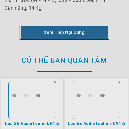
Kích thước (W × H × D): 322 × 500 x 308 mm
Cân nặng: 14 Kg
Xem Tiếp Nội Dung
CÓ THỂ BẠN QUAN TÂM
Loa SE AudioTechnik K12i
Loa SE AudioTechnik CV12i
Loa SE Audiotechnik K10i được thiết kết với kiểu