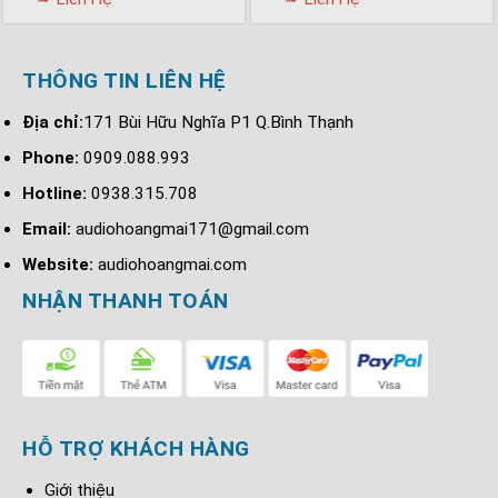
Không giống như các sản phẩm loa karaoke khác,
loa SE AudioTechnik khá đa năng, vừa có thể dùng
THÔNG TIN LIÊN HỆ
hát karaoke, vừa có thể nghe nhạc và xem phim,
Địa chỉ:
171 Bùi Hữu Nghĩa P1 Q.Bình Thạnh
tuyệt vời .
Phone:
0909.088.993
Độ nhạy và công suất cao giúp loa đem tới những
Hotline:
0938.315.708
âm thanh mạnh mẽ, chân thực, sống động và lan
tỏa trong mọi không gian dễ dàng.
Email:
audiohoangmai171@gmail.com
Website:
audiohoangmai.com
NHẬN THANH TOÁN
HỖ TRỢ KHÁCH HÀNG
Giới thiệu