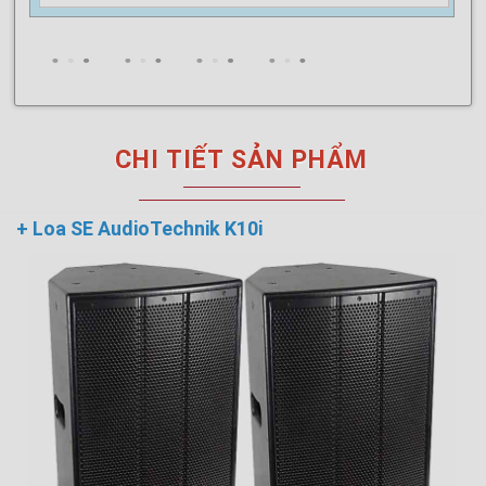
CHI TIẾT SẢN PHẨM
+ Loa SE AudioTechnik K10i