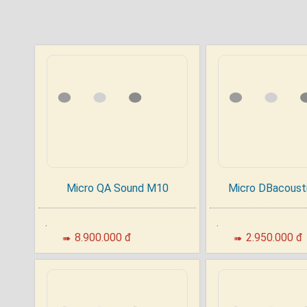
phức tạp. Chỉ cần một nút bấm, bạn đã có 
Trên tay micro Micro M2 sở hữu màn hình 
pin, giúp người dùng dễ dàng quan sát và 
Micro M2 tương thích với mọi thiết bị âm 
sự kiện đến các buổi biểu diễn nhỏ.
Micro QA Sound M10
Micro DBacoust
.
.
8.900.000 đ
2.950.000 đ
➠
➠