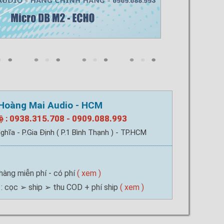
Hoàng Mai Audio - HCM
ệ : 0938.315.708 - 0909.088.993
ghĩa - P.Gia Định ( P.1 Bình Thạnh ) - TP.HCM
hàng miễn phí - có phí
( xem )
: cọc ➢ ship ➢ thu COD + phí ship
( xem )