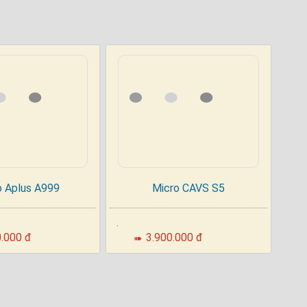
 dàng.
g thái hoạt động, kênh sóng và dung lượng
áp ứng nhu cầu đa dạng từ ca hát, tổ chức
o Aplus A999
Micro CAVS S5
.
0.000 đ
3.900.000 đ
➠