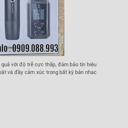
quả với độ trễ cực thấp, đảm bảo tín hiệu
 bật và đầy cảm xúc trong bất kỳ bản nhạc
t cách linh hoạt, dễ dàng. Dù là thể loại
à dễ hát hơn bao giờ hết.
ểm soát micro dễ dàng trong quá trình sử
g hoặc khi kết thúc bài hát.
ng, thuận tiện mà không cần phải thao tác