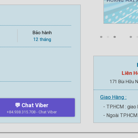
Bảo hành
12 tháng
Liên H
171 Bùi Hữu N
Giao Hàng :
💬 Chat Viber
- TP.HCM : giao 
+84.938.315.708 - Chat Viber
- Ngoài TP.HCM 