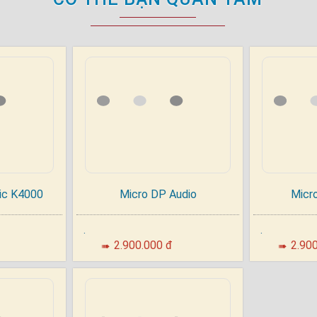
thể đồng bộ micro với thiết bị một cách chính xác và dễ
màu kích thước lớn, hiển thị đầy đủ thông tin về trạn
kiểm soát trong suốt quá trình sử dụng.
thanh như loa di động, loa sự kiện nhỏ, loa karaoke… Đ
ic K4000
Micro DP Audio
Micr
.
.
2.900.000 đ
2.90
➠
➠