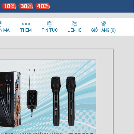
N MÃI
THÊM
TIN TỨC
LIÊN HỆ
GIỎ HÀNG (0)