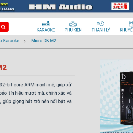
KARAOKE
PHỤ KIỆN
THANH LÝ
KHUYẾ
o Karaoke
Micro DB M2
M2
 32-bit core ARM mạnh mẽ, giúp xử
bảo tín hiệu mượt mà, chính xác và
 giúp giọng hát trở nên nổi bật và