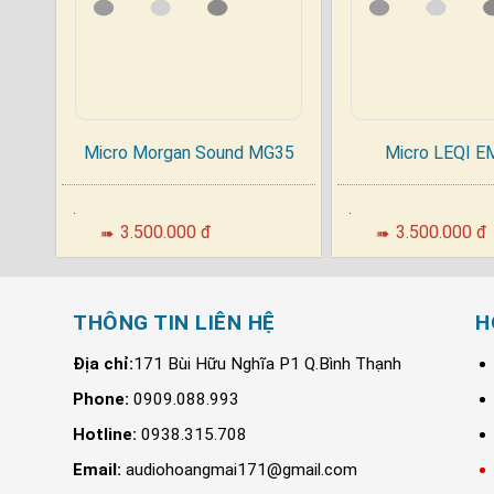
Micro Morgan Sound MG35
Micro LEQI E
.
.
3.500.000 đ
3.500.000 đ
➠
➠
THÔNG TIN LIÊN HỆ
H
Thông số kĩ thuật :
Địa chỉ:
171 Bùi Hữu Nghĩa P1 Q.Bình Thạnh
Tần số sóng: 520-550 MHz
Phone:
0909.088.993
Dải động: ≥ 90dB
Hotline:
0938.315.708
Tỷ lệ tín hiệu/nhiễu: > 80dB
Email:
audiohoangmai171@gmail.com