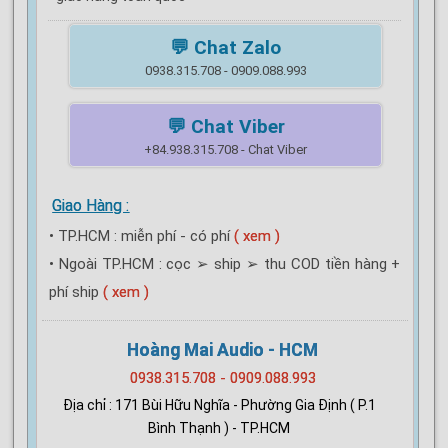
💬 Chat Zalo
0938.315.708 - 0909.088.993
💬 Chat Viber
+84.938.315.708 - Chat Viber
Giao Hàng :
• TP.HCM : miễn phí - có phí
( xem )
• Ngoài TP.HCM : cọc ➢ ship ➢ thu COD tiền hàng +
phí ship
( xem )
Hoàng Mai Audio - HCM
0938.315.708 - 0909.088.993
Địa chỉ : 171 Bùi Hữu Nghĩa - Phường Gia Định ( P.1
Bình Thạnh ) - TP.HCM